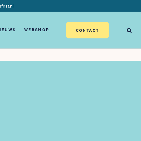
irst.nl
IEUWS
WEBSHOP
CONTACT
