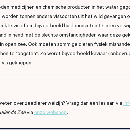
den medicijnen en chemische producten in het water gego
n worden tonnen andere vissoorten uit het wild gevangen o
ekte vis of om bijvoorbeeld huidparasieten te laten verwi
and in hand met de slechte omstandigheden waar deze gek
en in open zee. Ook moeten sommige dieren fysiek mishand
hen te “oogsten”. Zo wordt bijvoorbeeld kaviaar (onbevruc
e vis geknepen.
weten over zeedierenwelzijn? Vraag dan een les aan via
in
uilende Zee
via
onze webshop
.