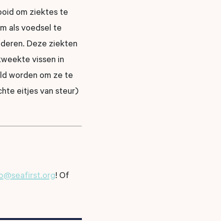
oid om ziektes te
m als voedsel te
jderen. Deze ziekten
weekte vissen in
eld worden om ze te
hte eitjes van steur)
fo@seafirst.org
! Of